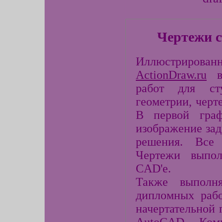
Чертежи с
Иллюстрирова
ActionDraw.ru
вк
работ для сту
геометрии, чер
В первой гра
изображение зад
решения.
Все 
Чертежи выпол
CAD'е.
Также выполн
дипломных раб
начертательной 