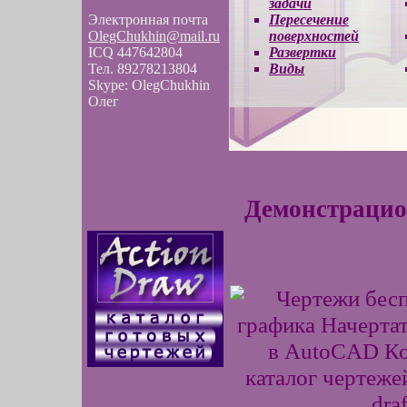
задачи
Электронная почта
Пересечение
OlegChukhin@mail.ru
поверхностей
ICQ 447642804
Развертки
Тел. 89278213804
Виды
Skype: OlegChukhin
Олег
Демонстрацио