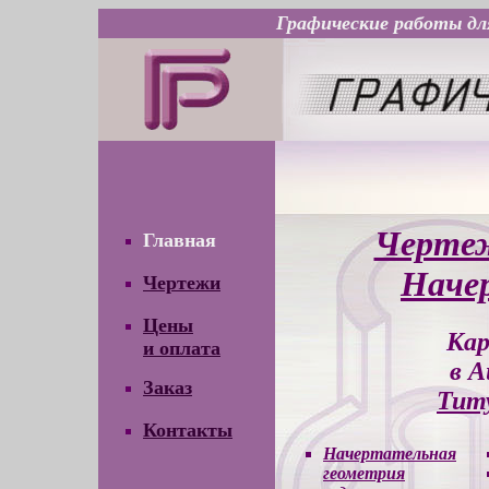
Графические работы для
Чертеж
Главная
Наче
Чертежи
Цены
Кар
и оплата
в A
Заказ
Тит
Контакты
Начертательная
геометрия