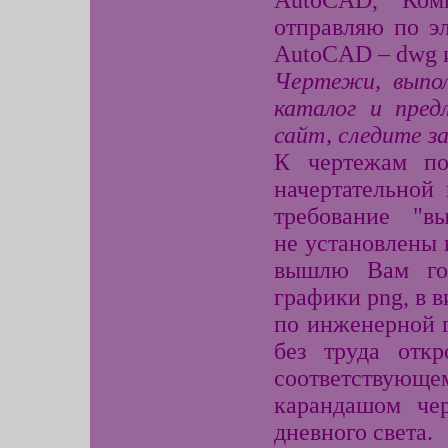
AutoCAD, Ко
отправляю по э
AutoCAD – dwg и
Чертежи, выпол
каталог
и пред
сайт, следите з
К чертежам по
начертательной
требование "в
не установлены
вышлю Вам гот
графики png, в 
по инженерной 
без труда откр
соответствующем
карандашом чер
дневного света.