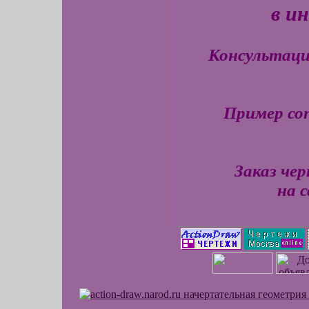
в и
Консультаци
Пример со
Заказ че
на 