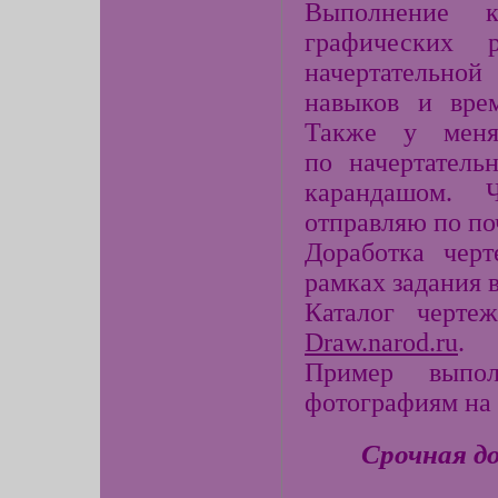
Выполнение 
графических 
начертательно
навыков и врем
Также у меня
по начертатель
карандашом. 
отправляю по по
Доработка черт
рамках задания 
Каталог черт
Draw.narod.ru
.
Пример выпол
фотографиям на
Срочная д